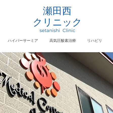
瀬田西
クリニック
setanishi Clinic
ハイパーサーミア
高気圧酸素治療
リハビリ