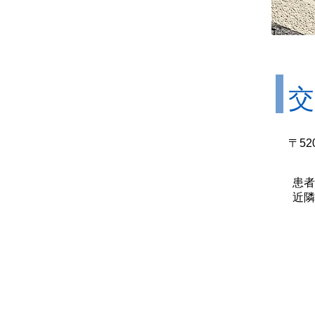
交
〒52
アクセス
Access Map
患者
近隣